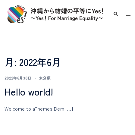
コ
ン
ト
検
索
テ
グ
ン
ル
ツ
メ
へ
ニ
ス
ュ
月:
2022年6月
キ
ー
ッ
2022年6月30日
未分類
プ
Hello world!
Welcome to aThemes Dem […]